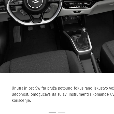
Unutrašnjost Swifta pruža potpuno fokusirano iskustvo v
udobnost, omogućava da su svi instrumenti i komande uve
korišćenje.