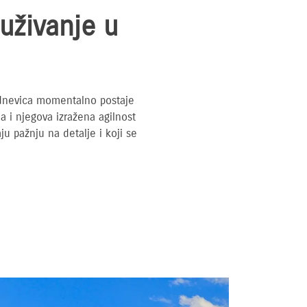
 uživanje u
kodnevica momentalno postaje
ja i njegova izražena agilnost
 pažnju na detalje i koji se