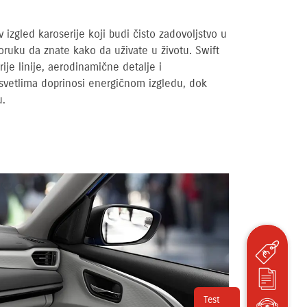
v izgled karoserije koji budi čisto zadovoljstvo u
poruku da znate kako da uživate u životu. Swift
ije linije, aerodinamične detalje i
 svetlima doprinosi energičnom izgledu, dok
u.