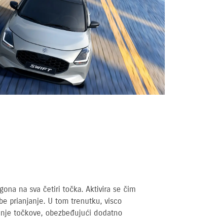
ona na sva četiri točka. Aktivira se čim
be prianjanje. U tom trenutku, visco
dnje točkove, obezbeđujući dodatno