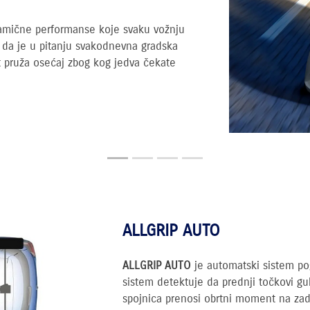
dinamične performanse koje svaku vožnju
lo da je u pitanju svakodnevna gradska
ft pruža osećaj zbog kog jedva čekate
ALLGRIP AUTO
ALLGRIP AUTO
je automatski sistem pog
sistem detektuje da prednji točkovi gu
spojnica prenosi obrtni moment na za