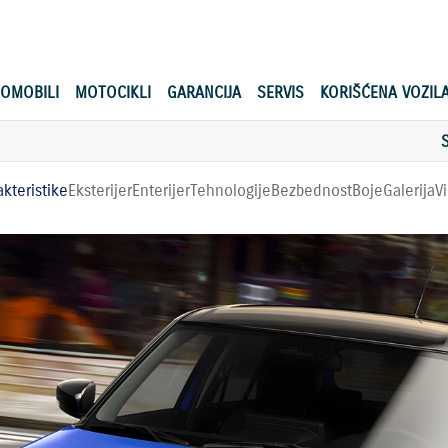
OMOBILI
MOTOCIKLI
GARANCIJA
SERVIS
KORIŠĆENA VOZIL
akteristike
Eksterijer
Enterijer
Tehnologije
Bezbednost
Boje
Galerija
V