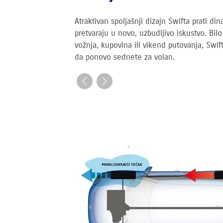
Atraktivan spoljašnji dizajn Swifta prati 
pretvaraju u novo, uzbudljivo iskustvo. Bi
vožnja, kupovina ili vikend putovanja, Swi
da ponovo sednete za volan.