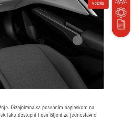
Tehničke
karakteristike
ožnje. Dizajnirana sa posebnim naglaskom na
k lako dostupni i osmišljeni za jednostavno