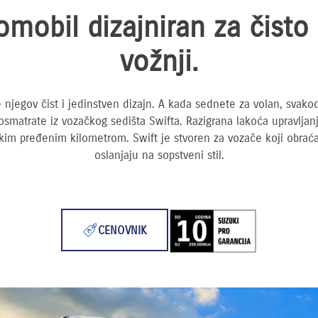
omobil dizajniran za čisto
vožnji.
 njegov čist i jedinstven dizajn. A kada sednete za volan, sva
posmatrate iz vozačkog sedišta Swifta. Razigrana lakoća upravljan
m pređenim kilometrom. Swift je stvoren za vozače koji obraćaju
oslanjaju na sopstveni stil.
CENOVNIK