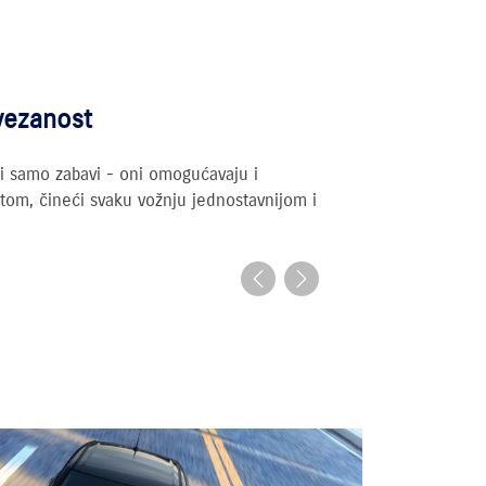
vezanost
i samo zabavi - oni omogućavaju i
tom, čineći svaku vožnju jednostavnijom i