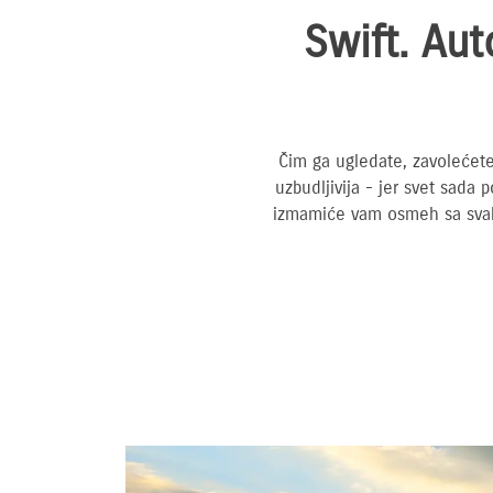
Swift. Aut
Čim ga ugledate, zavolećete
uzbudljivija - jer svet sada 
izmamiće vam osmeh sa svaki