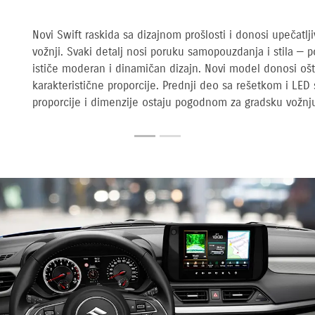
Novi Swift raskida sa dizajnom prošlosti i donosi upečatlji
vožnji. Svaki detalj nosi poruku samopouzdanja i stila — 
ističe moderan i dinamičan dizajn. Novi model donosi oštr
karakteristične proporcije. Prednji deo sa rešetkom i LED
proporcije i dimenzije ostaju pogodnom za gradsku vožnj