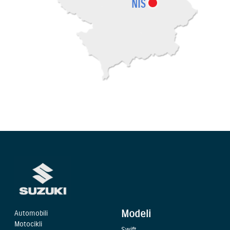
Modeli
Automobili
Motocikli
Swift