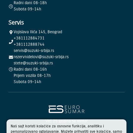
Radni dani 08-18h
Subota 09-14h
Servis
Vojislava Ilića 145, Beograd
+381112884731
+381112888744
servis@suzuki-srbija.rs
rezervnidelovi@suzuki-srbija.rs
stete@suzuki-srbija.rs
Radni dani 08-16h
Prijem vozila 08-17h
Subota 09-14h
Već 25 godina sa Vama!
Naš sajt koristi kolačiće za osnovne funkcije, analitiku i
personalizovano oglašavanje. Možete prihvatiti sve kolačiće, samo