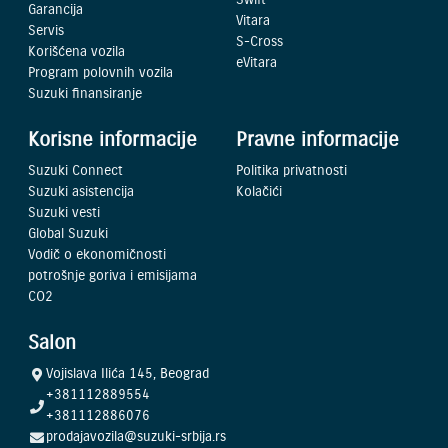
Garancija
Vitara
Servis
S-Cross
Korišćena vozila
eVitara
Program polovnih vozila
Suzuki finansiranje
Korisne informacije
Pravne informacije
Suzuki Connect
Politika privatnosti
Suzuki asistencija
Kolačići
Suzuki vesti
Global Suzuki
Vodič o ekonomičnosti
potrošnje goriva i emisijama
CO2
Salon
Vojislava Ilića 145, Beograd
+381112889554
+381112886076
prodajavozila@suzuki-srbija.rs