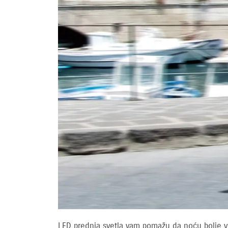
LED prednja svetla vam pomažu da noću bolje vid