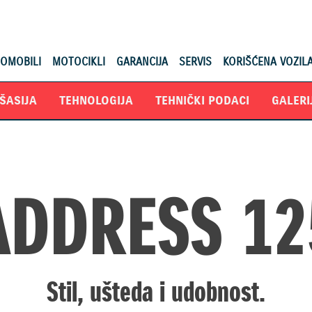
OMOBILI
MOTOCIKLI
GARANCIJA
SERVIS
KORIŠĆENA VOZIL
ŠASIJA
TEHNOLOGIJA
TEHNIČKI PODACI
GALERI
ADDRESS 12
Stil, ušteda i udobnost.