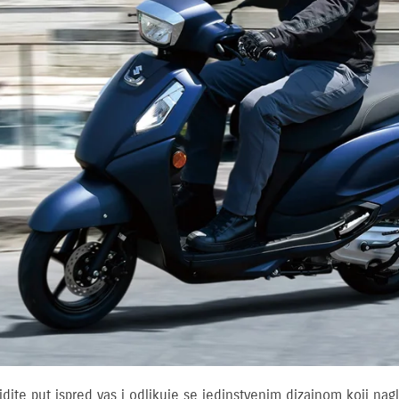
ite put ispred vas i odlikuje se jedinstvenim dizajnom koji nag