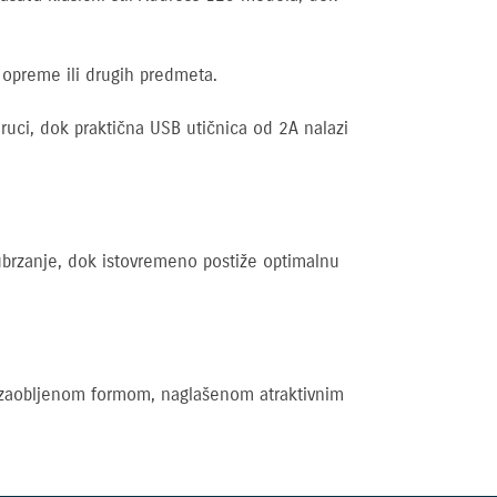
 opreme ili drugih predmeta.
ruci, dok praktična USB utičnica od 2A nalazi
brzanje, dok istovremeno postiže optimalnu
om zaobljenom formom, naglašenom atraktivnim