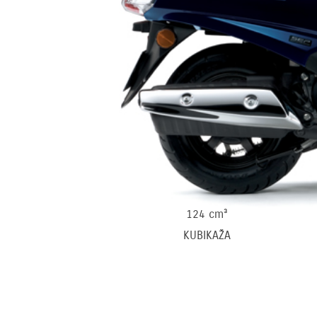
124 cm³
KUBIKAŽA