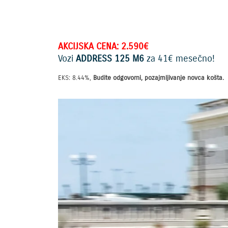
AKCIJSKA CENA: 2.590€
Vozi
ADDRESS 125 M6
za 41€ mesečno!
EKS: 8.44%,
Budite odgovorni, pozajmljivanje novca košta.