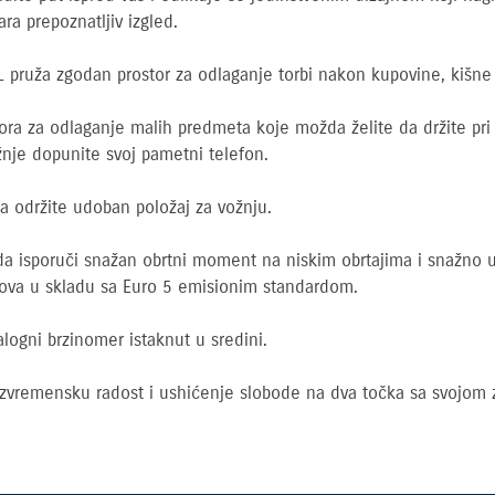
ara prepoznatljiv izgled.
L pruža zgodan prostor za odlaganje torbi nakon kupovine, kišne
ora za odlaganje malih predmeta koje možda želite da držite pri 
je dopunite svoj pametni telefon.
 održite udoban položaj za vožnju.
a isporuči snažan obrtni moment na niskim obrtajima i snažno u
sova u skladu sa Euro 5 emisionim standardom.
alogni brzinomer istaknut u sredini.
 bezvremensku radost i ushićenje slobode na dva točka sa svoj