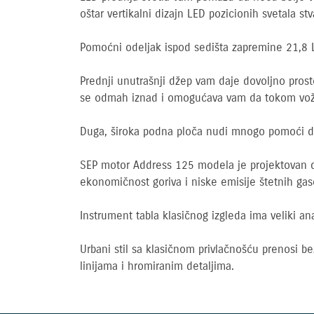
oštar vertikalni dizajn LED pozicionih svetala stv
Pomoćni odeljak ispod sedišta zapremine 21,8 
Prednji unutrašnji džep vam daje dovoljno prost
se odmah iznad i omogućava vam da tokom vožn
Duga, široka podna ploča nudi mnogo pomoći da
SEP motor Address 125 modela je projektovan d
ekonomičnost goriva i niske emisije štetnih ga
Instrument tabla klasičnog izgleda ima veliki an
Urbani stil sa klasičnom privlačnošću prenosi
linijama i hromiranim detaljima.