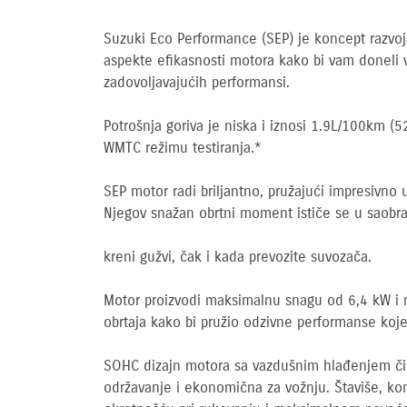
Suzuki Eco Performance (SEP) je koncept razvoja
aspekte efikasnosti motora kako bi vam doneli 
zadovoljavajućih performansi.
Potrošnja goriva je niska i iznosi 1.9L/100km (
WMTC režimu testiranja.*
SEP motor radi briljantno, pružajući impresivno
Njegov snažan obrtni moment ističe se u saobrac
kreni gužvi, čak i kada prevozite suvozača.
Motor proizvodi maksimalnu snagu od 6,4 kW i 
obrtaja kako bi pružio odzivne performanse koj
SOHC dizajn motora sa vazdušnim hlađenjem či
održavanje i ekonomična za vožnju. Štaviše, komp