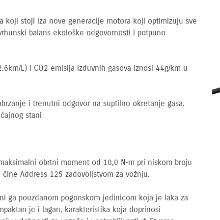
 koji stoji iza nove generacije motora koji optimizuju sve
vrhunski balans ekološke odgovornosti i potpuno
52.6km/L) i CO2 emisija izduvnih gasova iznosi 44g/km u
 ubrzanje i trenutni odgovor na suptilno okretanje gasa.
́ajnog stani
maksimalni obrtni moment od 10,0 N•m pri niskom broju
e čine Address 125 zadovoljstvom za vožnju.
ni ga pouzdanom pogonskom jedinicom koja je laka za
aktan je i lagan, karakteristika koja doprinosi