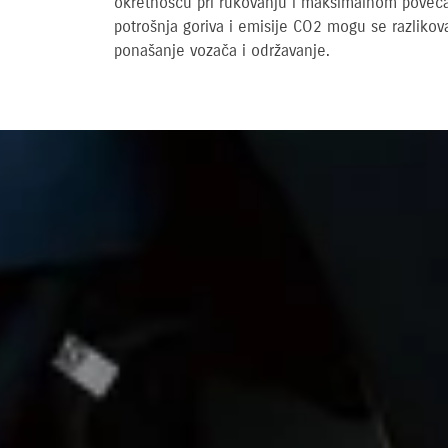
okretnošću pri rukovanju i maksimalnom povećan
potrošnja goriva i emisije CO2 mogu se razlikova
ponašanje vozača i održavanje.