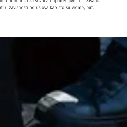
ju udobnosti za vozača i upotrebljivosti. * Stvarna
ti u zavisnosti od uslova kao što su vreme, put,