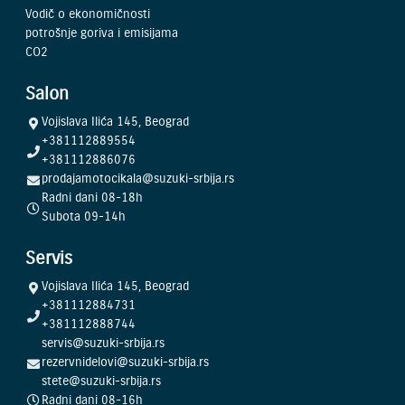
Vodič o ekonomičnosti
potrošnje goriva i emisijama
CO2
Salon
Vojislava Ilića 145, Beograd
+381112889554
+381112886076
prodajamotocikala@suzuki-srbija.rs
Radni dani 08-18h
Subota 09-14h
Servis
Vojislava Ilića 145, Beograd
+381112884731
+381112888744
servis@suzuki-srbija.rs
rezervnidelovi@suzuki-srbija.rs
stete@suzuki-srbija.rs
Radni dani 08-16h