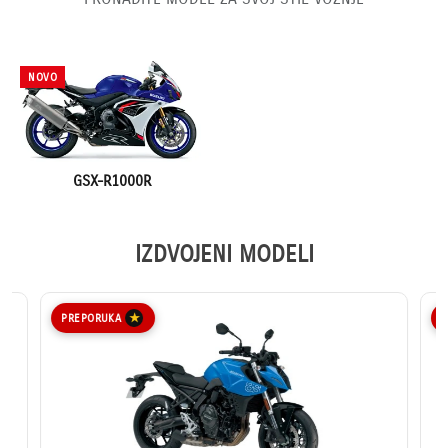
NOVO
GSX-R1000R
IZDVOJENI MODELI
PREPORUKA
P